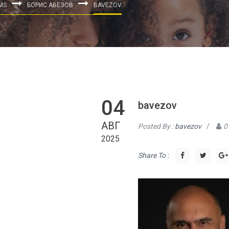
MS
БОРИС АВЕЗОВ
BAVEZOV
04
bavezov
АВГ
Posted By :
bavezov
/
0
2025
Share To :