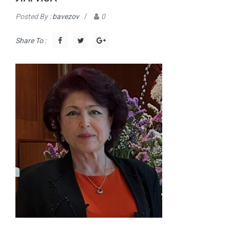
Posted By :
bavezov
/
0
Share To :