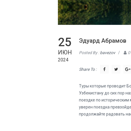
25
Эдуард Абрамов
ИЮН
Posted By :
bavezov
/
0
2024
Share To :
Туры которые проводит Бор
Узбекистану до сих пор н
поездке по историческим 
уверен поездка превзойдет
продолжайте радовать нас.