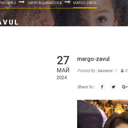
TIMONIALS
ЛАРИСА ШАМАЛОВА
MARGO-ZAVUL
AVUL
27
margo-zavul
МАЙ
Posted By :
bavezov
/
0
2024
Share To :