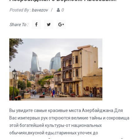
Posted By :
bavezov
/
0
Share To :
Вы увидите самые красивые мкста Азербайджана.Для
Вас изипервых рук откроются великие тайны и сокровища
этой богатейшей культуры-от национальных
обычиях,вкусной еды,старинных улочек до