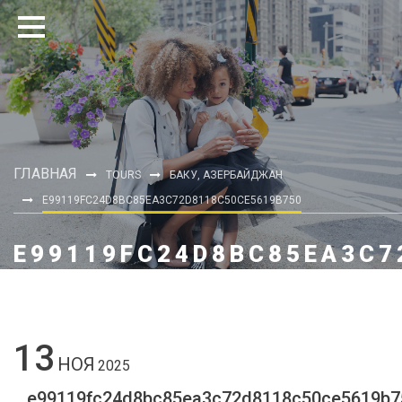
ГЛАВНАЯ
TOURS
БАКУ, АЗЕРБАЙДЖАН
E99119FC24D8BC85EA3C72D8118C50CE5619B750
E99119FC24D8BC85EA3C7
13
НОЯ
2025
e99119fc24d8bc85ea3c72d8118c50ce5619b7