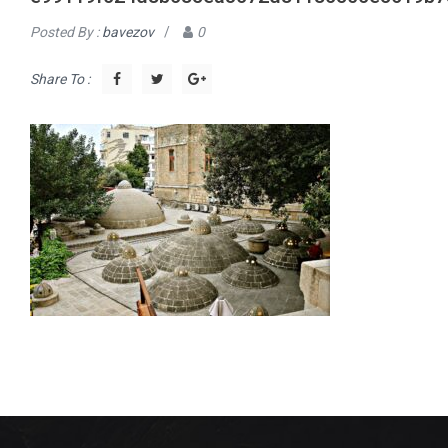
Posted By :
bavezov
/
0
Share To :