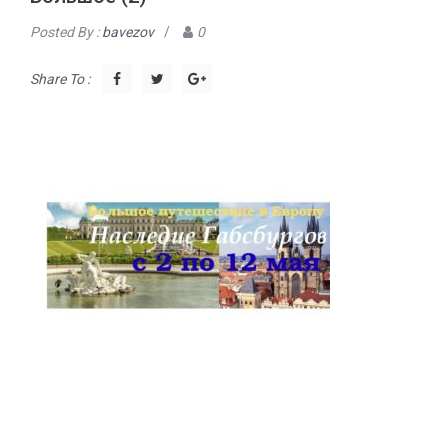
Posted By :
bavezov
/
0
Share To :