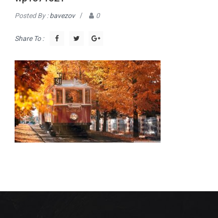
Posted By :
bavezov
/
0
Share To :