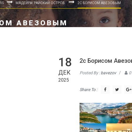
RS
МАДЕЙРА! РАЙСКИЙ ОСТРОВ.
2C БОРИСОМ АВЕЗОВЫМ
СОМ АВЕЗОВЫМ
18
2c Борисом Авез
ДЕК
Posted By :
bavezov
/
0
2025
Share To :