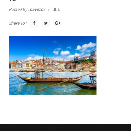
Posted By :
bavezov
/
0
Share To :